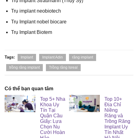
Trụ implant Straumann (Thụy Sỹ)
Trụ implant neobiotech
Trụ Implant nobel biocare
Trụ Implant Biotem
Tags:
Implant
Implant Adin
răng implant
trồng răng implant
Trồng răng Isreal
Có thể bạn quan tâm
Top 5+ Nha
Top 10+
Khoa Uy
Địa Chỉ
Tín Tại
Niềng
Quận Cầu
Răng và
Giấy: Lựa
Trồng Răng
Chọn Nụ
Implant Uy
Cười Hoàn
Tín Nhất
Hảo
Hà Nội