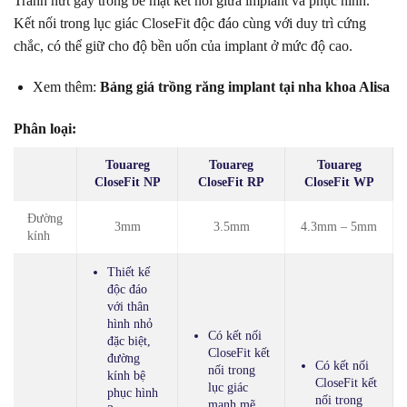
Tránh nứt gãy trong bề mặt kết nối giữa implant và phục hình.
Kết nối trong lục giác CloseFit độc đáo cùng với duy trì cứng
chắc, có thể giữ cho độ bền uốn của implant ở mức độ cao.
Xem thêm:
Bảng giá trồng răng implant tại nha khoa Alisa
Phân loại:
Touareg
Touareg
Touareg
CloseFit NP
CloseFit RP
CloseFit WP
Đường
3mm
3.5mm
4.3mm – 5mm
kính
Thiết kế
độc đáo
với thân
hình nhỏ
Có kết nối
đặc biệt,
CloseFit kết
đường
Có kết nối
nối trong
kính bệ
CloseFit kết
lục giác
phục hình
nối trong
mạnh mẽ