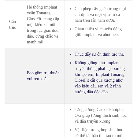
Hệ thống implant
Cho phép cấy ghép trong mọi
xoắn Touareg
chỉ định và mọi vị trí ở cả
CloseFit cung cấp
hàm trên lẫn hàm dưới.
Cấu
một kiểu kết nối
trúc
Giảm thiểu vi chuyển động
trong lục giác độc
giữa implant và abutment.
đáo, cứng chắc và
mạnh mẽ
Thúc đẩy sự ổn định tức thì.
Không giống như implant
truyền thống phải nạo xương
Bao gồm trụ thuôn
khi tạo ren, Implant Touareg
với ren xoắn
CloseFit cắt qua xương nhờ
vào kiểu đầu ren và 2 rãnh
hướng dẫn độc đáo
Tăng cường Canxi, Photpho,
Oxi giúp tương thích sinh học
và dẫn truyền xương.
Vật liệu tương hợp sinh học
có thể tái hấp thu tạo ra một