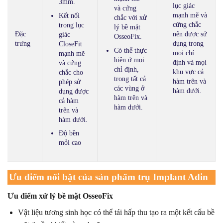
3mm.
lục giác
và cứng
mạnh mẽ và
Kết nối
chắc với xử
cứng chắc
trong lục
lý bề mặt
Đặc
nên được sử
giác
OsseoFix.
trưng
dụng trong
CloseFit
Có thể thực
mọi chỉ
mạnh mẽ
hiện ở mọi
định và mọi
và cứng
chỉ định,
khu vực cả
chắc cho
trong tất cả
hàm trên và
phép sử
các vùng ở
hàm dưới.
dụng được
hàm trên và
cả hàm
hàm dưới.
trên và
hàm dưới.
Độ bền
mỏi cao
Ưu điểm nổi bật của sản phẩm trụ Implant Adin
Ưu điểm xử lý bề mặt OsseoFix
Vật liệu tương sinh học có thể tái hấp thu tạo ra một kết cấu bề