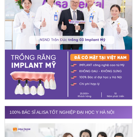
100% BÁC SĨ ALISA TỐT NGHIỆP ĐẠI HỌC Y HÀ NỘI