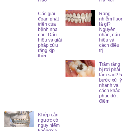
Các giai
Răng
đoạn phát
nhiễm fluor
triển của
là gì?
bệnh nha
Nguyên
chu: Dấu
nhân, dấu
hiệu và giải
hiệu và
pháp cứu
cách điều
răng kịp
trị
thời
Trám răng
bị rơi phải
làm sao? 5
bước xử lý
nhanh và
cách khắc
phục dứt
điểm
Khớp cắn
ngược có
nguy hiểm
không? 5